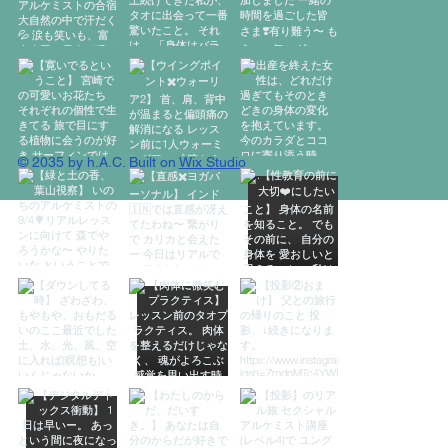
© 2035 by h.A.C. Built on
Wix Studio